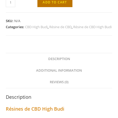
Résine
ADD TO CART
de
CBD
Power
SKU:
N/A
Skuff
Categories:
CBD High Budi
,
Résine de CBD
,
Résine de CBD High Budi
High
Budi
quantity
DESCRIPTION
ADDITIONAL INFORMATION
REVIEWS (0)
Description
Résines de CBD High Budi