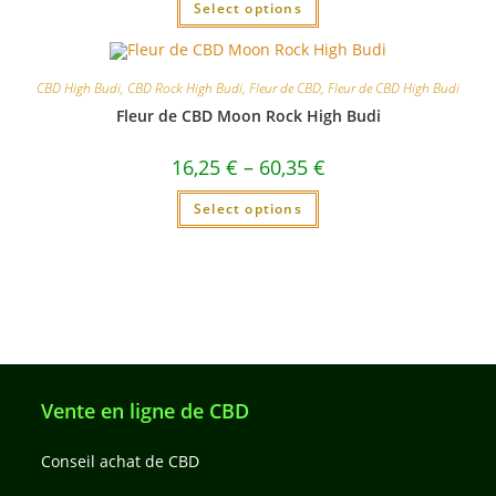
Select options
CBD High Budi
,
CBD Rock High Budi
,
Fleur de CBD
,
Fleur de CBD High Budi
Fleur de CBD Moon Rock High Budi
16,25
€
–
60,35
€
Select options
Vente en ligne de CBD
Conseil achat de CBD