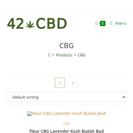
Skip
to
content
Menu
0
CBG
>
Products
>
CBG
CBG
Fleur CBG Lavender Kush Budah Bud