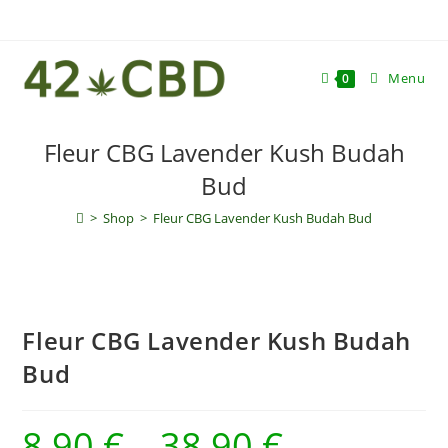
Skip
to
content
Menu
0
Fleur CBG Lavender Kush Budah
Bud
>
Shop
>
Fleur CBG Lavender Kush Budah Bud
Fleur CBG Lavender Kush Budah
Bud
8,90
€
–
38,90
€