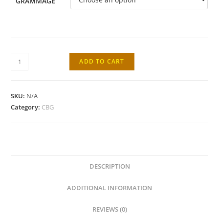
GRAMMAGE
Fleur
ADD TO CART
CBG
Lavender
Kush
SKU:
N/A
Budah
Category:
CBG
Bud
quantity
DESCRIPTION
ADDITIONAL INFORMATION
REVIEWS (0)