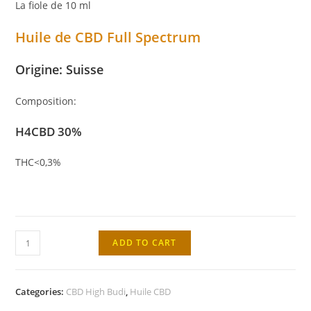
La fiole de 10 ml
Huile de CBD Full Spectrum
Origine: Suisse
Composition:
H4CBD 30%
THC<0,3%
Huile
ADD TO CART
CBD
+
HHC
Categories:
CBD High Budi
,
Huile CBD
30%