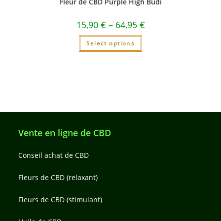
Fleur de CBD Purple High Budi
15,90
€
–
64,95
€
Select options
Vente en ligne de CBD
Conseil achat de CBD
Fleurs de CBD (relaxant)
Fleurs de CBD (stimulant)