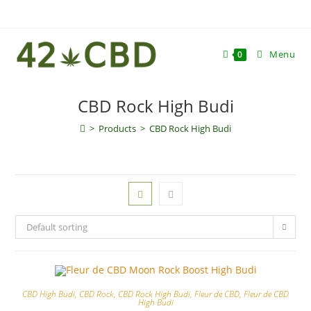
Skip
to
content
Menu
0
CBD Rock High Budi
>
Products
>
CBD Rock High Budi
Default sorting
CBD High Budi
,
CBD Rock
,
CBD Rock High Budi
,
Fleur de CBD
,
Fleur de CBD
High Budi